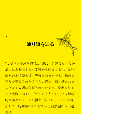
Les Souffleurs commandos poétiques / Tokyo Theatre Company Kaze
The Way of Flying fish
通り道を辿る
“とびうおの通り道”は、1950年に建てられた海
沿いにある小さな小学校から始まります。赤い
屋根の木造校舎は、廃校となった今も、島の人
たちや卒業生のたくさんの声で、取り壊される
ことなく大切に保存されています。校舎のちょ
うど裏側に山王山（さんのうざん）という神秘
的な山があり、その頂上（437メートル）を目
指して一時間半ほどかけて歩く自然溢れる山道
です。