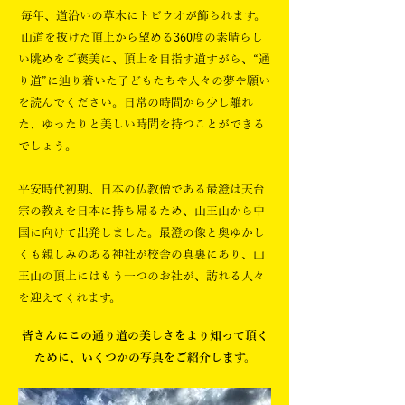
毎年、道沿いの草木にトビウオが飾られます。
山道を抜けた頂上から望める360度の素晴らし
い眺めをご褒美に、頂上を目指す道すがら、“通
り道”に辿り着いた子どもたちや人々の夢や願い
を読んでください。日常の時間から少し離れ
た、ゆったりと美しい時間を持つことができる
でしょう。
平安時代初期、日本の仏教僧である最澄は天台
宗の教えを日本に持ち帰るため、山王山から中
国に向けて出発しました。最澄の像と奥ゆかし
くも親しみのある神社が校舎の真裏にあり、山
王山の頂上にはもう一つのお社が、訪れる人々
を迎えてくれます。
皆さんにこの通り道の美しさをより知って頂く
ために、いくつかの写真をご紹介します。