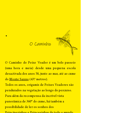
Les Souffleurs commandos poétiques / Tokyo Theatre Company Kaze
The Way of Flying fish
O Caminho
O Caminho do Peixe Voador é um belo passeio
(uma hora e meia) desde uma pequena escola
desactivada dos anos 50, junto ao mar, até ao cume
do
Monte Sanno
(437 metros).
Todos os anos, origamis de Peixes Voadores são
pendurados na vegetação ao longo do percurso.
Para além da recompensa da incrível vista
panorâmica de 360° do cume, há também a
possibilidade de ler os sonhos dos
Principezinhos e Princesinhas de todo o mundo