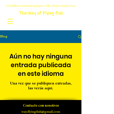
Les Souffleurs commandos poétiques / Tokyo Theatre Company Kaze
The Way of Flying fish
Blog
Aún no hay ninguna
entrada publicada
en este idioma
Una vez que se publiquen entradas,
las verás aquí.
Contacte con nosotros
way.flyingfish@gmail.com