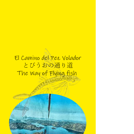
Les Souffleurs commandos poétiques / Tokyo Theatre Company Kaze
The Way of Flying fish
El Camino del Pez Volador
とびうおの通り道
The Way of Flying fish