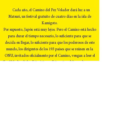
Cada año, el Camino del Pez Volador dará luz a un
Matsuri, un festival gratuito de cuatro días en la isla de
Kamigoto.
Por supuesto, Japón está muy lejos. Pero el Camino está hecho
para durar el tiempo necesario, lo suficiente para que se
decida en llegar, lo suficiente para que los poderosos de este
mundo, los dirigentes de los 193 países que se reúnen en la
ONU, invitados oficialmente por el Camino, vengan a leer el
Pez Volador de los Principitos y Princesitas del mundo entero,
y entiendan por fin que tienen que dar la posibilidad
de un futuro en un planeta habitable a la juventud de este
mundo.
¡Sigue al Pez Volador para unirse al Camino!
Encontrará una versión imprimible al final de
cada página.