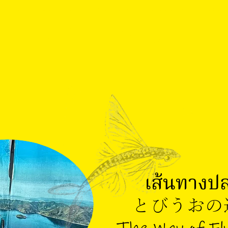
Les Souffleurs commandos poétiques / Tokyo Theatre Company Kaze
The Way of Flying fish
เส้นทางป
とびうおの