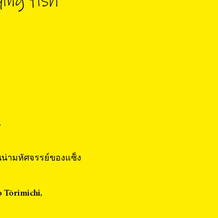
ying fish
.
ันน่ามหัศจรรย์ของแซ็ง
 Tōrimichi,