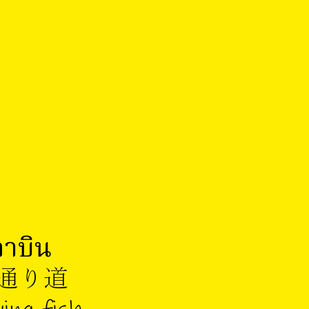
ลาบิน
通り道